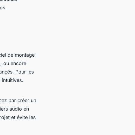
éos
iciel de montage
, ou encore
vancés. Pour les
ntuitives.
cez par créer un
iers audio en
jet et évite les