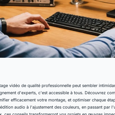
tre montage vidéo
age vidéo de qualité professionnelle peut sembler intimidan
nement d'experts, c'est accessible à tous. Découvrez com
anifier efficacement votre montage, et optimiser chaque éta
édition audio à l'ajustement des couleurs, en passant par l'u
ux, ces conseils transformeront vos projets en œuvres impe