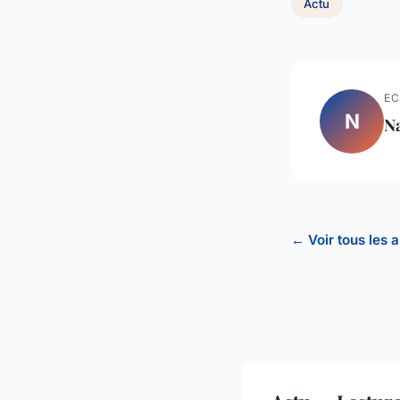
Actu
EC
N
N
← Voir tous les a