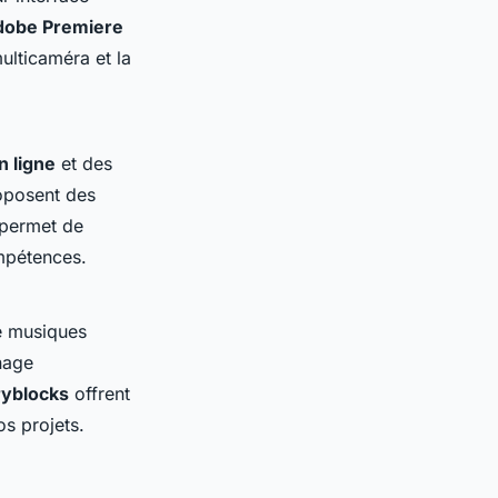
dobe Premiere
ulticaméra et la
n ligne
et des
posent des
 permet de
mpétences.
 musiques
nage
ryblocks
offrent
s projets.