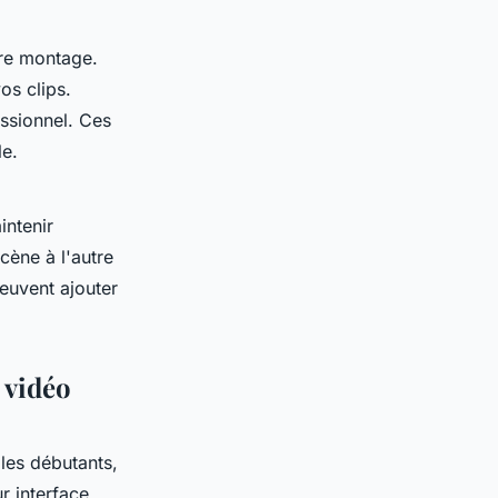
re montage.
os clips.
essionnel. Ces
le.
intenir
scène à l'autre
peuvent ajouter
 vidéo
 les débutants,
r interface