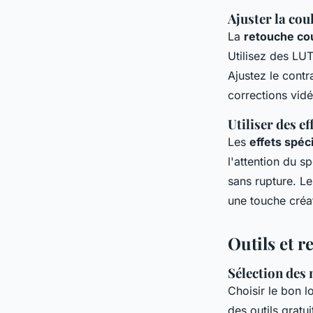
Ajuster la cou
La
retouche co
Utilisez des LUT
Ajustez le contr
corrections vidé
Utiliser des ef
Les
effets spéci
l'attention du s
sans rupture. Le
une touche créa
Outils et 
Sélection des 
Choisir le bon l
des outils grat