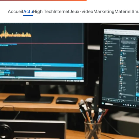
Accueil
Actu
High Tech
Internet
Jeux-video
Marketing
Matériel
Sm