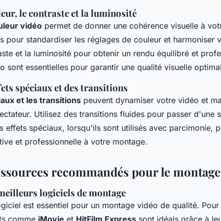
leur, le contraste et la luminosité
uleur vidéo
permet de donner une cohérence visuelle à vot
s pour standardiser les réglages de couleur et harmoniser v
aste et la luminosité pour obtenir un rendu équilibré et prof
o sont essentielles pour garantir une qualité visuelle optima
fets spéciaux et des transitions
aux et les transitions
peuvent dynamiser votre vidéo et ma
pectateur. Utilisez des transitions fluides pour passer d'une 
s effets spéciaux, lorsqu'ils sont utilisés avec parcimonie, 
tive et professionnelle à votre montage.
ressources recommandés pour le montage
meilleurs logiciels de montage
ogiciel est essentiel pour un montage vidéo de qualité. Pour
uits comme
iMovie
et
HitFilm Express
sont idéals grâce à leu