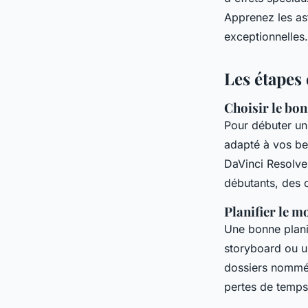
Naïm
•
23 juillet 2024
•
4 min de lecture
Apprenez les ast
exceptionnelles.
Les étapes
Choisir le bon
Pour débuter u
adapté à vos be
DaVinci Resolve 
débutants, des 
Planifier le m
Une bonne plani
storyboard ou un
dossiers nommés 
pertes de temps