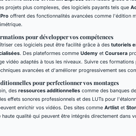
des projets plus complexes, des logiciels payants tels que
A
 Pro
offrent des fonctionnalités avancées comme l'édition m
imétrique.
formations pour développer vos compétences
riser ces logiciels peut être facilité grâce à des
tutoriels e
ialisées
. Des plateformes comme
Udemy
et
Coursera
pro
e vidéo adaptés à tous les niveaux. Suivre ces formations
echniques avancées et d'améliorer progressivement ses co
ditionnelles pour perfectionner vos montages
loin, des
ressources additionnelles
comme des banques de
 des effets sonores professionnels et des LUTs pour l'étalon
peuvent enrichir vos vidéos. Des sites comme
Artlist
et
Sto
haute qualité qui peuvent être intégrés directement dans vo