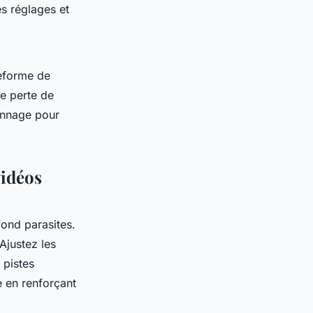
s réglages et
teforme de
te perte de
ionnage pour
vidéos
fond parasites.
Ajustez les
 pistes
e en renforçant