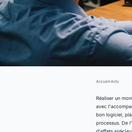
Accueil
›
Actu
ACTU
Comment réussir vo
Réaliser un mont
avec l'accompag
avec l'aide d'experts
bon logiciel, pl
processus. De l'
d'effets spécia