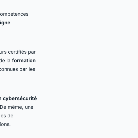
 compétences
ligne
rs certifiés par
 de la
formation
econnues par les
n cybersécurité
. De même, une
ges de
ions.