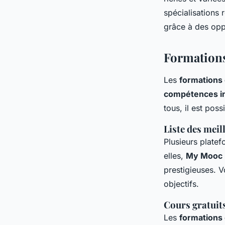
Naïm
•
25 août 2024
•
3 min de lecture
spécialisations 
grâce à des opp
Formations
Les
formations 
compétences i
tous, il est pos
Liste des mei
Plusieurs plate
elles,
My Mooc
prestigieuses. 
objectifs.
Cours gratuit
Les
formations 