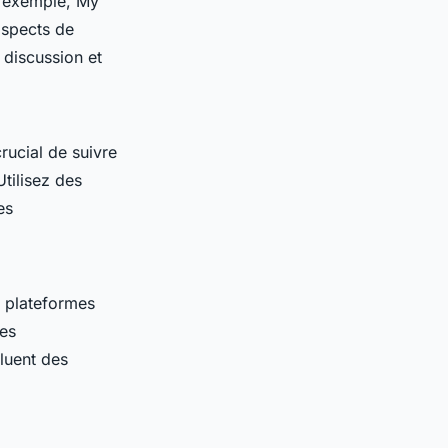
r exemple, My
aspects de
 discussion et
 crucial de suivre
Utilisez des
es
s plateformes
des
cluent des