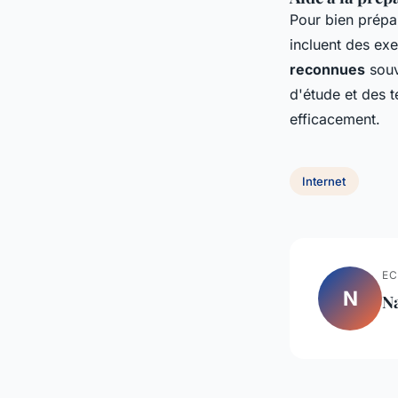
Pour bien prépar
incluent des ex
reconnues
souv
d'étude et des 
efficacement.
Internet
EC
N
N