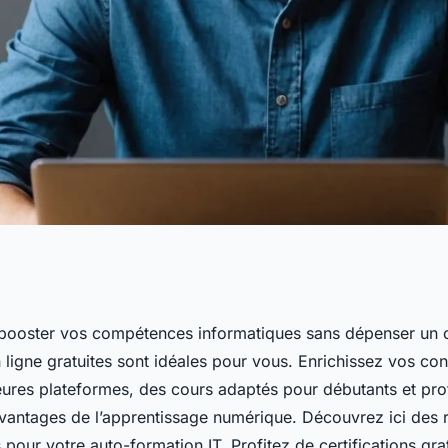
ne : développez vos
booster vos compétences informatiques sans dépenser un 
 ligne gratuites sont idéales pour vous. Enrichissez vos co
tement
eures plateformes, des cours adaptés pour débutants et prof
vantages de l’apprentissage numérique. Découvrez ici des 
s pour votre auto-formation IT. Profitez de certifications grat