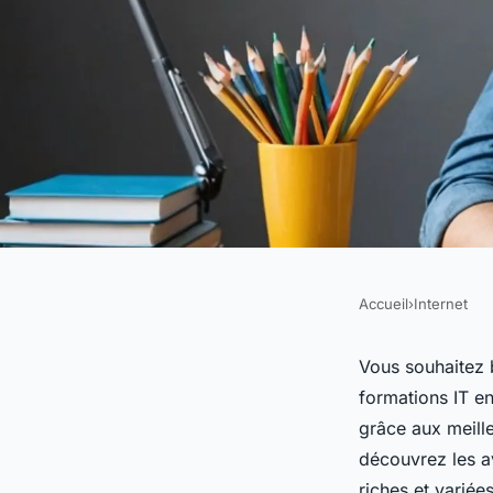
Accueil
›
Internet
INTERNET
Formations it en lig
Vous souhaitez 
formations IT en
compétences gratui
grâce aux meill
découvrez les a
riches et variée