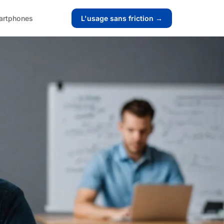
artphones
L'usage sans friction →