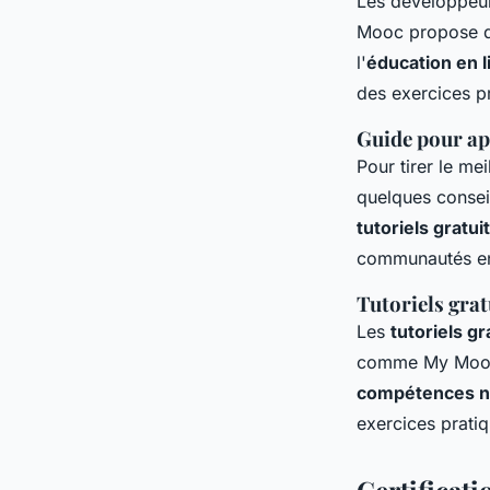
Les développeur
Mooc propose de
l'
éducation en l
des exercices p
Guide pour ap
Pour tirer le meil
quelques conseil
tutoriels gratui
communautés en 
Tutoriels grat
Les
tutoriels gr
comme My Mooc o
compétences 
exercices prati