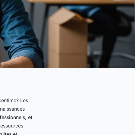
centime? Les
nnaissances
essionnels, et
ressources
uites et