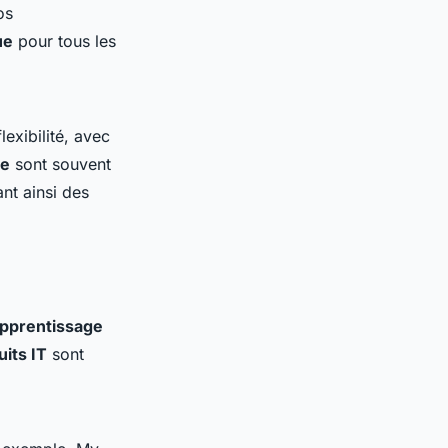
os
ue
pour tous les
exibilité, avec
ne
sont souvent
nt ainsi des
pprentissage
uits IT
sont