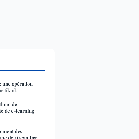
: une opération
r tiktok
ithme de
e de e-learning
gement des
orme de streaming