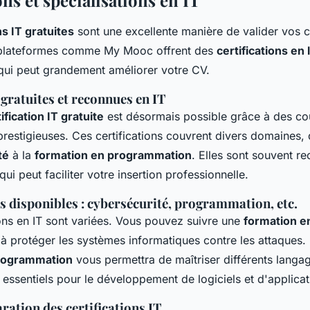
ons et spécialisations en IT
ns IT gratuites
sont une excellente manière de valider vos
s plateformes comme My Mooc offrent des
certifications en 
 qui peut grandement améliorer votre CV.
 gratuites et reconnues en IT
ification IT gratuite
est désormais possible grâce à des cou
 prestigieuses. Ces certifications couvrent divers domaines,
té
à la
formation en programmation
. Elles sont souvent r
ui peut faciliter votre insertion professionnelle.
s disponibles : cybersécurité, programmation, etc.
ions en IT sont variées. Vous pouvez suivre une
formation e
à protéger les systèmes informatiques contre les attaques
programmation
vous permettra de maîtriser différents langa
essentiels pour le développement de logiciels et d'applicat
aration des certifications IT