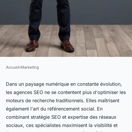
Accueil
›
Marketing
MARKETING
Agence SEO : le spécialiste se
Dans un paysage numérique en constante évolution,
les agences SEO ne se contentent plus d'optimiser les
démarque aussi en
moteurs de recherche traditionnels. Elles maîtrisent
référencement social
également l'art du référencement social. En
combinant stratégie SEO et expertise des réseaux
Naïm
•
3 août 2024
•
4 min de lecture
sociaux, ces spécialistes maximisent la visibilité et