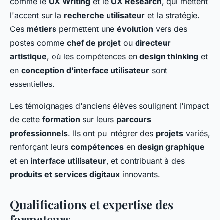
comme le
UX Writing
et le
UX Research
, qui mettent
l'accent sur la
recherche utilisateur
et la stratégie.
Ces
métiers
permettent une
évolution
vers des
postes comme
chef de projet
ou
directeur
artistique
, où les compétences en
design thinking
et
en
conception d'interface utilisateur
sont
essentielles.
Les témoignages d'anciens élèves soulignent l'impact
de cette
formation
sur leurs
parcours
professionnels
. Ils ont pu intégrer des
projets
variés,
renforçant leurs
compétences
en
design graphique
et en
interface utilisateur
, et contribuant à des
produits et services digitaux
innovants.
Qualifications et expertise des
formateurs