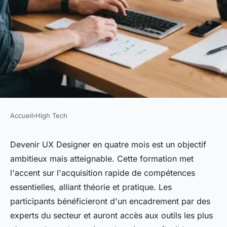
Accueil
›
High Tech
HIGH TECH
Formation expérience
Devenir UX Designer en quatre mois est un objectif
ambitieux mais atteignable. Cette formation met
utilisateur : devenez ux
l'accent sur l'acquisition rapide de compétences
designer en 4 mois
essentielles, alliant théorie et pratique. Les
participants bénéficieront d'un encadrement par des
Naïm
•
24 octobre 2024
•
6 min de lecture
experts du secteur et auront accès aux outils les plus