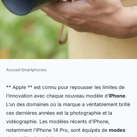
Accueil
›
Smartphones
SMARTPHONES
Quelles sont les différences
** Apple ** est connu pour repousser les limites de
l’innovation avec chaque nouveau modèle d’
iPhone
.
entre les modes de
L’un des domaines où la marque a véritablement brillé
stabilisation vidéo sur un
ces dernières années est la photographie et la
iPhone 14 Pro?
vidéographie. Les modèles récents d’iPhone,
notamment l’iPhone 14 Pro, sont équipés de
modes
Naïm
•
3 avril 2024
•
6 min de lecture