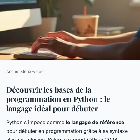
Accueil
›
Jeux-video
JEUX-VIDEO
Découvrir les bases de la
Apprendre à programmer en
programmation en Python : le
python : jouez et progressez !
langage idéal pour débuter
Naïm
•
12 novembre 2025
•
7 min de lecture
Python s'impose comme
le langage de référence
pour débuter en programmation grâce à sa syntaxe
claire et intuitive. Selon le rapport GitHub 2024,